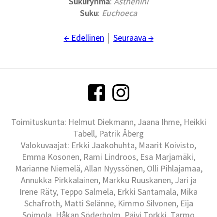
Sukuryhmä
:
Asthenini
Suku
:
Euchoeca
← Edellinen
│
Seuraava →
Toimituskunta: Helmut Diekmann, Jaana Ihme, Heikki
Tabell, Patrik Åberg
Valokuvaajat: Erkki Jaakohuhta, Maarit Koivisto,
Emma Kosonen, Rami Lindroos, Esa Marjamäki,
Marianne Niemelä, Allan Nyyssönen, Olli Pihlajamaa,
Annukka Pirkkalainen, Markku Ruuskanen, Jari ja
Irene Räty, Teppo Salmela, Erkki Santamala, Mika
Schafroth, Matti Selänne, Kimmo Silvonen, Eija
Soimola, Håkan Söderholm, Päivi Torkki, Tarmo