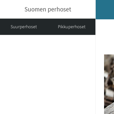
Suomen perhoset
Suurperhoset
Pikkuperhoset