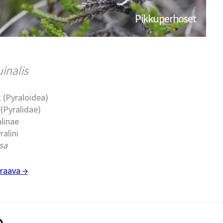
Pikkuperhoset
inalis
 (Pyraloidea)
(Pyralidae)
alinae
ralini
sa
raava →