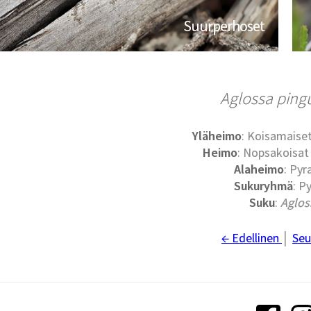
Suurperhoset
Aglossa pingu
Yläheimo
: Koisamaiset
Heimo
: Nopsakoisat 
Alaheimo
: Pyr
Sukuryhmä
: Py
Suku
:
Aglos
← Edellinen
│
Seu