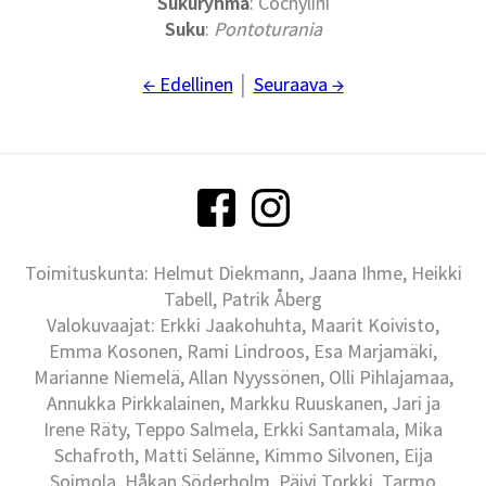
Sukuryhmä
: Cochylini
Suku
:
Pontoturania
← Edellinen
│
Seuraava →
Toimituskunta: Helmut Diekmann, Jaana Ihme, Heikki
Tabell, Patrik Åberg
Valokuvaajat: Erkki Jaakohuhta, Maarit Koivisto,
Emma Kosonen, Rami Lindroos, Esa Marjamäki,
Marianne Niemelä, Allan Nyyssönen, Olli Pihlajamaa,
Annukka Pirkkalainen, Markku Ruuskanen, Jari ja
Irene Räty, Teppo Salmela, Erkki Santamala, Mika
Schafroth, Matti Selänne, Kimmo Silvonen, Eija
Soimola, Håkan Söderholm, Päivi Torkki, Tarmo