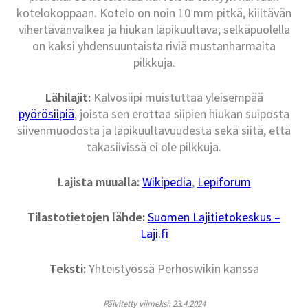
kotelokoppaan. Kotelo on noin 10 mm pitkä, kiiltävän
vihertävänvalkea ja hiukan läpikuultava; selkäpuolella
on kaksi yhdensuuntaista riviä mustanharmaita
pilkkuja.
Lähilajit:
Kalvosiipi muistuttaa yleisempää
pyörösiipiä
, joista sen erottaa siipien hiukan suiposta
siivenmuodosta ja läpikuultavuudesta sekä siitä, että
takasiivissä ei ole pilkkuja.
Lajista muualla:
Wikipedia
,
Lepiforum
Tilastotietojen lähde:
Suomen Lajitietokeskus –
Laji.fi
Teksti:
Yhteistyössä Perhoswikin kanssa
Päivitetty viimeksi: 23.4.2024