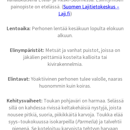
painopiste on etelässä. (
Suomen Lajitietokeskus –
Laji.fi
)
Lentoaika:
Perhonen lentää kesäkuun lopulta elokuun
alkuun.
Elinympäristöt:
Metsät ja vanhat puistot, joissa on
jäkälien peittämiä kosteita kallioita tai
kivirakennelmia.
Elintavat:
Yöaktiivinen perhonen tulee valolle, naaras
huonommin kuin koiras.
Kehitysvaiheet:
Toukan pohjaväri on harmaa. Selässä
sillä on kahdessa rivissä keltakehäisiä nystyjä, joista
nousee pitkiä, suoria, piikikkäitä karvoja. Toukka elää
syys–toukokuussa isokarpeilla (
Parmelia
) ja talvehtii
pienenä. Se koteloituu karvoista tehtyyn harvaan