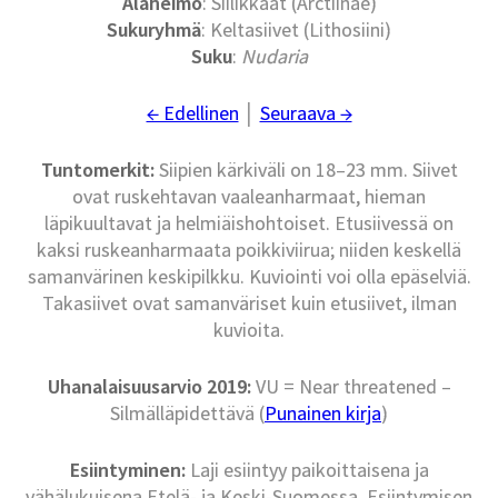
Alaheimo
: Siilikkäät (Arctiinae)
Sukuryhmä
: Keltasiivet (Lithosiini)
Suku
:
Nudaria
← Edellinen
│
Seuraava →
Tuntomerkit:
Siipien kärkiväli on 18–23 mm. Siivet
ovat ruskehtavan vaaleanharmaat, hieman
läpikuultavat ja helmiäishohtoiset. Etusiivessä on
kaksi ruskeanharmaata poikkiviirua; niiden keskellä
samanvärinen keskipilkku. Kuviointi voi olla epäselviä.
Takasiivet ovat samanväriset kuin etusiivet, ilman
kuvioita.
Uhanalaisuusarvio 2019:
VU = Near threatened –
Silmälläpidettävä (
Punainen kirja
)
Esiintyminen:
Laji esiintyy paikoittaisena ja
vähälukuisena Etelä- ja Keski-Suomessa. Esiintymisen