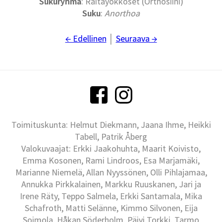
Sukuryhmä
: Raitayökköset (Orthosiini)
Suku
:
Anorthoa
← Edellinen
│
Seuraava →
Toimituskunta: Helmut Diekmann, Jaana Ihme, Heikki
Tabell, Patrik Åberg
Valokuvaajat: Erkki Jaakohuhta, Maarit Koivisto,
Emma Kosonen, Rami Lindroos, Esa Marjamäki,
Marianne Niemelä, Allan Nyyssönen, Olli Pihlajamaa,
Annukka Pirkkalainen, Markku Ruuskanen, Jari ja
Irene Räty, Teppo Salmela, Erkki Santamala, Mika
Schafroth, Matti Selänne, Kimmo Silvonen, Eija
Soimola, Håkan Söderholm, Päivi Torkki, Tarmo