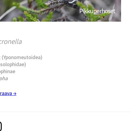
Pikkuperhoset
ronella
t (Yponomeutoidea)
psolophidae)
ophinae
pha
raava →