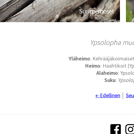
Suurperhoset
Ypsolopha
muc
Yläheimo
: Kehrääjäkoimaise
Heimo
: Haahtikoit (Y
Alaheimo
: Ypsol
Suku
:
Ypsolo
← Edellinen
│
Seu