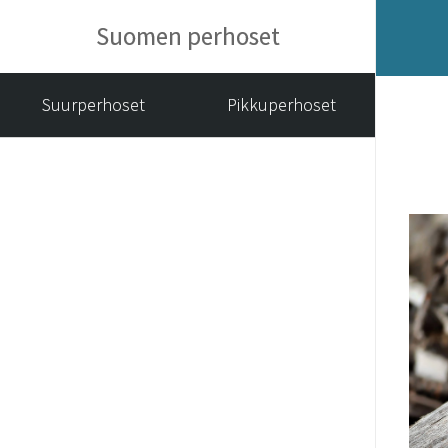
Suomen perhoset
Suurperhoset
Pikkuperhoset