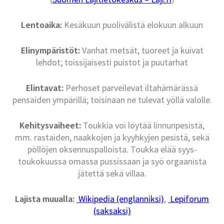
Lentoaika:
Kesäkuun puolivälistä elokuun alkuun
Elinympäristöt:
Vanhat metsät, tuoreet ja kuivat
lehdot; toissijaisesti puistot ja puutarhat
Elintavat:
Perhoset parveilevat iltahämärässä
pensaiden ympärillä; toisinaan ne tulevat yöllä valolle.
Kehitysvaiheet:
Toukkia voi löytää linnunpesistä,
mm. rastaiden, naakkojen ja kyyhkyjen pesistä, sekä
pöllöjen oksennuspalloista. Toukka elää syys-
toukokuussa omassa pussissaan ja syö orgaanista
jätettä sekä villaa.
Lajista muualla:
Wikipedia (englanniksi)
,
Lepiforum
(saksaksi)