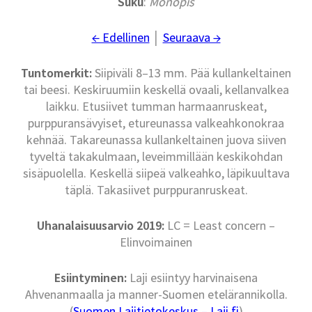
Suku
:
Monopis
← Edellinen
│
Seuraava →
Tuntomerkit:
Siipiväli 8–13 mm. Pää kullankeltainen
tai beesi. Keskiruumiin keskellä ovaali, kellanvalkea
laikku. Etusiivet tumman harmaanruskeat,
purppuransävyiset, etureunassa valkeahkonokraa
kehnää. Takareunassa kullankeltainen juova siiven
tyveltä takakulmaan, leveimmillään keskikohdan
sisäpuolella. Keskellä siipeä valkeahko, läpikuultava
täplä. Takasiivet purppuranruskeat.
Uhanalaisuusarvio 2019:
LC = Least concern –
Elinvoimainen
Esiintyminen:
Laji esiintyy harvinaisena
Ahvenanmaalla ja manner-Suomen etelärannikolla.
(
Suomen Lajitietokeskus – Laji.fi
)