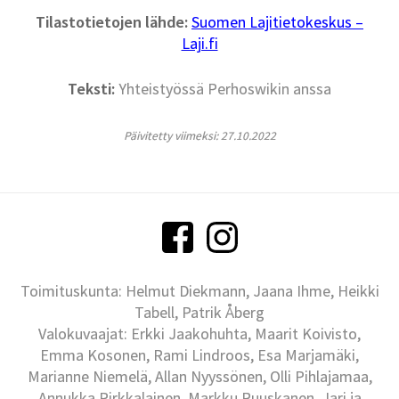
Tilastotietojen lähde:
Suomen Lajitietokeskus –
Laji.fi
Teksti:
Yhteistyössä Perhoswikin anssa
Päivitetty viimeksi: 27.10.2022
Toimituskunta: Helmut Diekmann, Jaana Ihme, Heikki
Tabell, Patrik Åberg
Valokuvaajat: Erkki Jaakohuhta, Maarit Koivisto,
Emma Kosonen, Rami Lindroos, Esa Marjamäki,
Marianne Niemelä, Allan Nyyssönen, Olli Pihlajamaa,
Annukka Pirkkalainen, Markku Ruuskanen, Jari ja