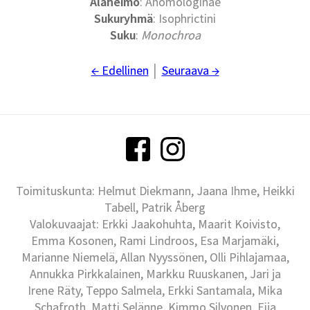
Alaheimo
: Anomologinae
Sukuryhmä
: Isophrictini
Suku
:
Monochroa
← Edellinen
│
Seuraava →
Toimituskunta: Helmut Diekmann, Jaana Ihme, Heikki
Tabell, Patrik Åberg
Valokuvaajat: Erkki Jaakohuhta, Maarit Koivisto,
Emma Kosonen, Rami Lindroos, Esa Marjamäki,
Marianne Niemelä, Allan Nyyssönen, Olli Pihlajamaa,
Annukka Pirkkalainen, Markku Ruuskanen, Jari ja
Irene Räty, Teppo Salmela, Erkki Santamala, Mika
Schafroth, Matti Selänne, Kimmo Silvonen, Eija