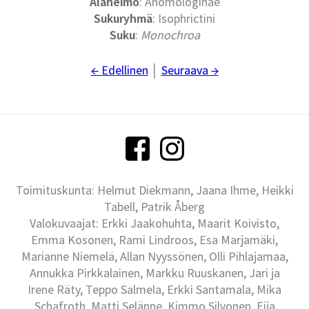
Alaheimo
: Anomologinae
Sukuryhmä
: Isophrictini
Suku
:
Monochroa
← Edellinen
│
Seuraava →
Toimituskunta: Helmut Diekmann, Jaana Ihme, Heikki
Tabell, Patrik Åberg
Valokuvaajat: Erkki Jaakohuhta, Maarit Koivisto,
Emma Kosonen, Rami Lindroos, Esa Marjamäki,
Marianne Niemelä, Allan Nyyssönen, Olli Pihlajamaa,
Annukka Pirkkalainen, Markku Ruuskanen, Jari ja
Irene Räty, Teppo Salmela, Erkki Santamala, Mika
Schafroth, Matti Selänne, Kimmo Silvonen, Eija