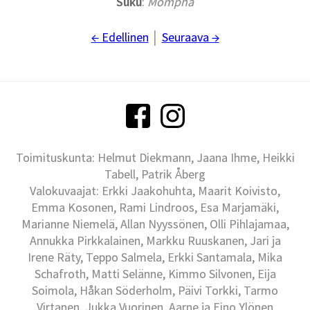
Suku
:
Mompha
← Edellinen
│
Seuraava →
Toimituskunta: Helmut Diekmann, Jaana Ihme, Heikki
Tabell, Patrik Åberg
Valokuvaajat: Erkki Jaakohuhta, Maarit Koivisto,
Emma Kosonen, Rami Lindroos, Esa Marjamäki,
Marianne Niemelä, Allan Nyyssönen, Olli Pihlajamaa,
Annukka Pirkkalainen, Markku Ruuskanen, Jari ja
Irene Räty, Teppo Salmela, Erkki Santamala, Mika
Schafroth, Matti Selänne, Kimmo Silvonen, Eija
Soimola, Håkan Söderholm, Päivi Torkki, Tarmo
Virtanen, Jukka Vuorinen, Aarne ja Eino Ylönen