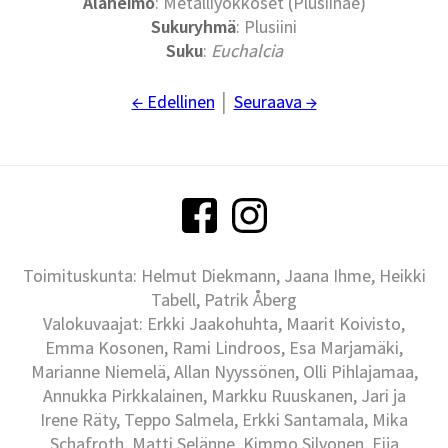
Alaheimo
: Metalliyökköset (Plusiinae)
Sukuryhmä
: Plusiini
Suku
:
Euchalcia
← Edellinen
│
Seuraava →
Toimituskunta: Helmut Diekmann, Jaana Ihme, Heikki
Tabell, Patrik Åberg
Valokuvaajat: Erkki Jaakohuhta, Maarit Koivisto,
Emma Kosonen, Rami Lindroos, Esa Marjamäki,
Marianne Niemelä, Allan Nyyssönen, Olli Pihlajamaa,
Annukka Pirkkalainen, Markku Ruuskanen, Jari ja
Irene Räty, Teppo Salmela, Erkki Santamala, Mika
Schafroth, Matti Selänne, Kimmo Silvonen, Eija