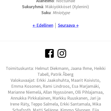
Alaheimo
: Noctuinae
Sukuryhmä
: Mäkiyökköset (Xylenini)
Suku
:
Mniotype
← Edellinen
│
Seuraava →
Toimituskunta: Helmut Diekmann, Jaana Ihme, Heikki
Tabell, Patrik Åberg
Valokuvaajat: Erkki Jaakohuhta, Maarit Koivisto,
Emma Kosonen, Rami Lindroos, Esa Marjamäki,
Marianne Niemelä, Allan Nyyssönen, Olli Pihlajamaa,
Annukka Pirkkalainen, Markku Ruuskanen, Jari ja
Irene Räty, Teppo Salmela, Erkki Santamala, Mika
Schafroth, Matti Selänne, Kimmo Silvonen, Eija