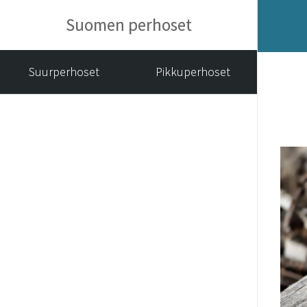
Suomen perhoset
Suurperhoset
Pikkuperhoset