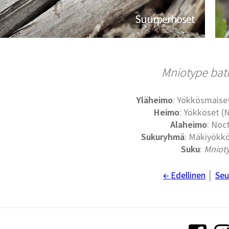
Suurperhoset
Mniotype bat
Yläheimo
: Yökkösmaise
Heimo
: Yökköset (
Alaheimo
: Noc
Sukuryhmä
: Mäkiyökkö
Suku
:
Mniot
← Edellinen
│
Seu