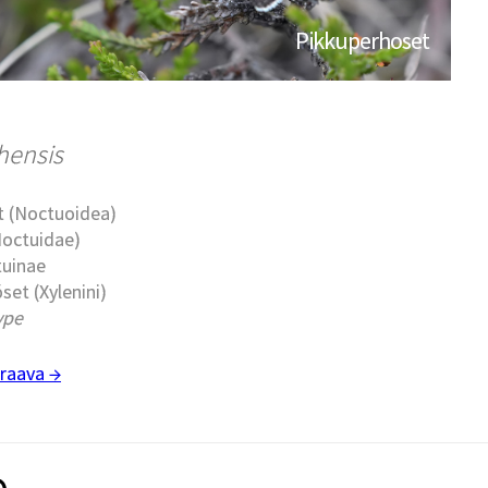
Pikkuperhoset
hensis
t (Noctuoidea)
Noctuidae)
tuinae
set (Xylenini)
ype
raava →