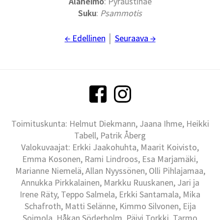
Alaheimo
: Pyraustinae
Suku
:
Psammotis
← Edellinen
│
Seuraava →
Toimituskunta: Helmut Diekmann, Jaana Ihme, Heikki
Tabell, Patrik Åberg
Valokuvaajat: Erkki Jaakohuhta, Maarit Koivisto,
Emma Kosonen, Rami Lindroos, Esa Marjamäki,
Marianne Niemelä, Allan Nyyssönen, Olli Pihlajamaa,
Annukka Pirkkalainen, Markku Ruuskanen, Jari ja
Irene Räty, Teppo Salmela, Erkki Santamala, Mika
Schafroth, Matti Selänne, Kimmo Silvonen, Eija
Soimola, Håkan Söderholm, Päivi Torkki, Tarmo