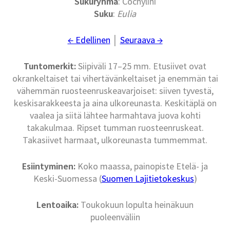
Sukuryhmä
: Cochylini
Suku
:
Eulia
← Edellinen
│
Seuraava →
Tuntomerkit:
Siipiväli 17–25 mm. Etusiivet ovat
okrankeltaiset tai vihertävänkeltaiset ja enemmän tai
vähemmän ruosteenruskeavarjoiset: siiven tyvestä,
keskisarakkeesta ja aina ulkoreunasta. Keskitäplä on
vaalea ja siitä lähtee harmahtava juova kohti
takakulmaa. Ripset tumman ruosteenruskeat.
Takasiivet harmaat, ulkoreunasta tummemmat.
Esiintyminen:
Koko maassa, painopiste Etelä- ja
Keski-Suomessa (
Suomen Lajitietokeskus
)
Lentoaika:
Toukokuun lopulta heinäkuun
puoleenväliin