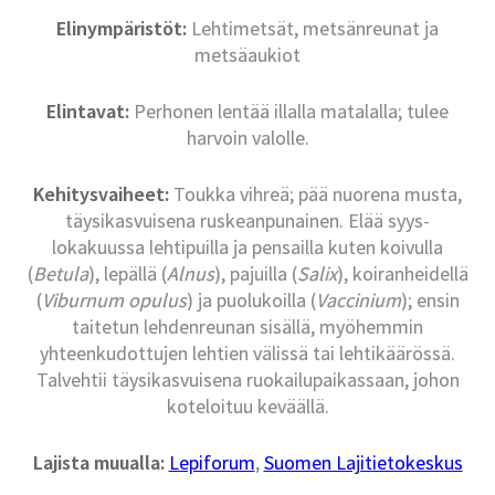
Elinympäristöt:
Lehtimetsät, metsänreunat ja
metsäaukiot
Elintavat:
Perhonen lentää illalla matalalla; tulee
harvoin valolle.
Kehitysvaiheet:
Toukka vihreä; pää nuorena musta,
täysikasvuisena ruskeanpunainen. Elää syys-
lokakuussa lehtipuilla ja pensailla kuten koivulla
(
Betula
), lepällä (
Alnus
), pajuilla (
Salix
), koiranheidellä
(
Viburnum opulus
) ja puolukoilla (
Vaccinium
); ensin
taitetun lehdenreunan sisällä, myöhemmin
yhteenkudottujen lehtien välissä tai lehtikäärössä.
Talvehtii täysikasvuisena ruokailupaikassaan, johon
koteloituu keväällä.
Lajista muualla:
Lepiforum
,
Suomen Lajitietokeskus