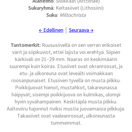
Alaheimo
: Siilikkäät (Arctiinae)
Sukuryhmä
: Keltasiivet (Lithosiini)
Suku
:
Miltochrista
← Edellinen
│
Seuraava →
Tuntomerkit:
Ruususiivellä on sen verran erikoiset
värit ja siipikuviot, ettei lajista voi erehtyä. Siipien
kärkiväli on 21–29 mm. Naaras on keskimäärin
suurempi kuin koiras. Etusiivet ovat okranroosat, ja
etu- ja ulkoreuna ovat leveälti voimakkaan
roosanpunaiset. Etusiiven tyvellä on musta pilkku.
Poikkijuovat hienot, mustahkot, takareunassa
häipyvät; sisempi poikkijuova on kulmikas, ulompi
hyvin syvähampainen. Keskitäplä musta pilkku.
Aaltoviiru hajonnut riviksi mustia juovamaisia pilkkuja.
Takasiivet ovat vaaleanroosat, ulkoreunasta
tummemmat.