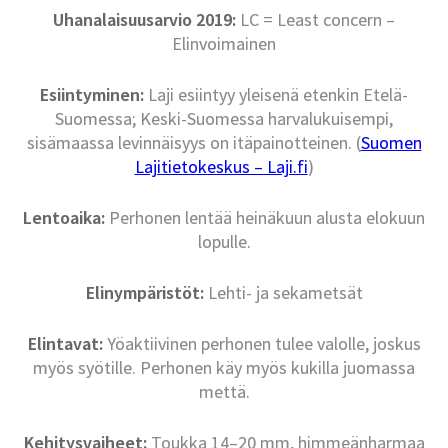
Uhanalaisuusarvio 2019:
LC = Least concern –
Elinvoimainen
Esiintyminen:
Laji esiintyy yleisenä etenkin Etelä-
Suomessa; Keski-Suomessa harvalukuisempi,
sisämaassa levinnäisyys on itäpainotteinen. (
Suomen
Lajitietokeskus – Laji.fi
)
Lentoaika:
Perhonen lentää heinäkuun alusta elokuun
lopulle.
Elinympäristöt:
Lehti- ja sekametsät
Elintavat:
Yöaktiivinen perhonen tulee valolle, joskus
myös syötille. Perhonen käy myös kukilla juomassa
mettä.
Kehitysvaiheet:
Toukka 14–20 mm, himmeänharmaa