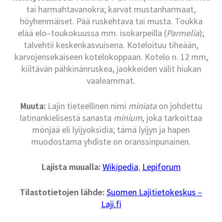
tai harmahtavanokra; karvat mustanharmaat,
höyhenmäiset. Pää ruskehtava tai musta. Toukka
elää elo–toukokuussa mm. isokarpeilla (
Parmelia
);
talvehtii keskenkasvuisena. Koteloituu tiheään,
karvojensekaiseen kotelokoppaan. Kotelo n. 12 mm,
kiiltävän pähkinänruskea, jaokkeiden välit hiukan
vaaleammat.
Muuta:
Lajin tieteellinen nimi
miniata
on johdettu
latinankielisestä sanasta
minium
, joka tarkoittaa
mönjää eli lyijyoksidia; tämä lyijyn ja hapen
muodostama yhdiste on oranssinpunainen.
Lajista muualla:
Wikipedia
,
Lepiforum
Tilastotietojen lähde:
Suomen Lajitietokeskus –
Laji.fi