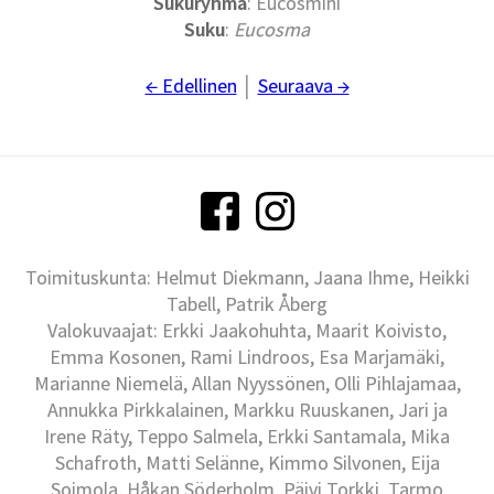
Sukuryhmä
: Eucosmini
Suku
:
Eucosma
← Edellinen
│
Seuraava →
Toimituskunta: Helmut Diekmann, Jaana Ihme, Heikki
Tabell, Patrik Åberg
Valokuvaajat: Erkki Jaakohuhta, Maarit Koivisto,
Emma Kosonen, Rami Lindroos, Esa Marjamäki,
Marianne Niemelä, Allan Nyyssönen, Olli Pihlajamaa,
Annukka Pirkkalainen, Markku Ruuskanen, Jari ja
Irene Räty, Teppo Salmela, Erkki Santamala, Mika
Schafroth, Matti Selänne, Kimmo Silvonen, Eija
Soimola, Håkan Söderholm, Päivi Torkki, Tarmo