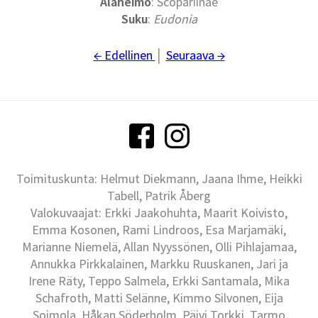
Alaheimo
: Scopariinae
Suku
:
Eudonia
← Edellinen
│
Seuraava →
Toimituskunta: Helmut Diekmann, Jaana Ihme, Heikki
Tabell, Patrik Åberg
Valokuvaajat: Erkki Jaakohuhta, Maarit Koivisto,
Emma Kosonen, Rami Lindroos, Esa Marjamäki,
Marianne Niemelä, Allan Nyyssönen, Olli Pihlajamaa,
Annukka Pirkkalainen, Markku Ruuskanen, Jari ja
Irene Räty, Teppo Salmela, Erkki Santamala, Mika
Schafroth, Matti Selänne, Kimmo Silvonen, Eija
Soimola, Håkan Söderholm, Päivi Torkki, Tarmo