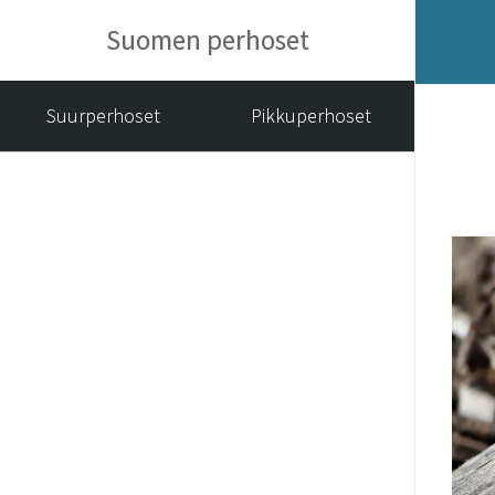
Suomen perhoset
Suurperhoset
Pikkuperhoset