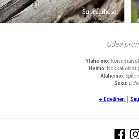
Suurperhoset
Udea prun
Yläheimo
: Koisamaiset
Heimo
: Nokkakoisat
Alaheimo
: Spilo
Suku
:
Ude
← Edellinen
│
Seu