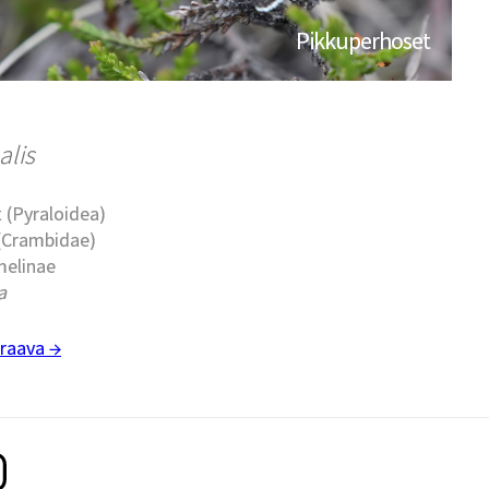
Pikkuperhoset
alis
 (Pyraloidea)
 (Crambidae)
melinae
a
raava →