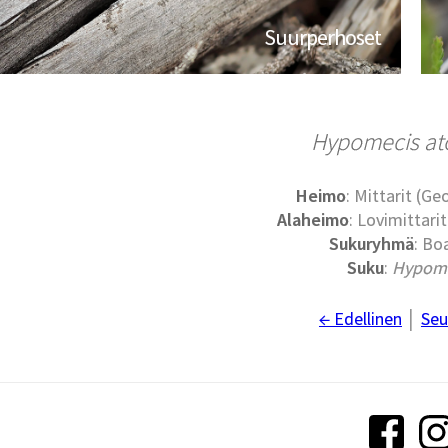
Suurperhoset
Hypomecis at
Heimo
: Mittarit (G
Alaheimo
: Lovimittari
Sukuryhmä
: Bo
Suku
:
Hypome
← Edellinen
│
Seu