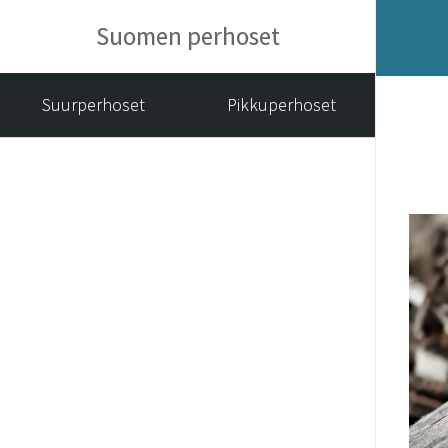
Suomen perhoset
Suurperhoset
Pikkuperhoset