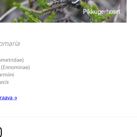
Pikkuperhoset
omaria
eometridae)
t (Ennominae)
armiini
cis
raava →