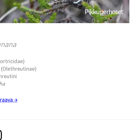
Pikkuperhoset
unana
Tortricidae)
t (Olethreutinae)
hreutini
ha
raava →