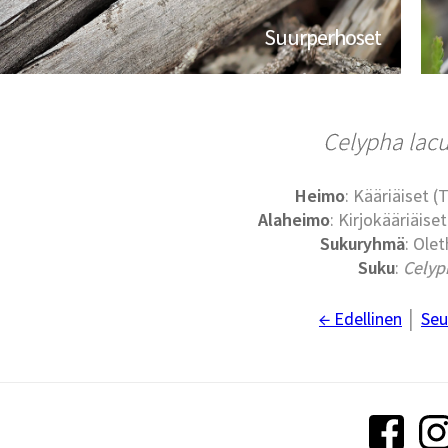
Suurperhoset
Celypha lac
Heimo
: Kääriäiset (
Alaheimo
: Kirjokääriäise
Sukuryhmä
: Olet
Suku
:
Celyp
← Edellinen
│
Seu