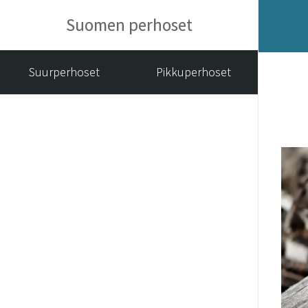
Suomen perhoset
Suurperhoset
Pikkuperhoset