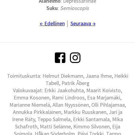
Alaheimo
: Depressariinae
Suku
:
Semioscopis
← Edellinen
│
Seuraava →
Toimituskunta: Helmut Diekmann, Jaana Ihme, Heikki
Tabell, Patrik Åberg
Valokuvaajat: Erkki Jaakohuhta, Maarit Koivisto,
Emma Kosonen, Rami Lindroos, Esa Marjamäki,
Marianne Niemelä, Allan Nyyssönen, Olli Pihlajamaa,
Annukka Pirkkalainen, Markku Ruuskanen, Jari ja
Irene Räty, Teppo Salmela, Erkki Santamala, Mika
Schafroth, Matti Selänne, Kimmo Silvonen, Eija
Soimola, Håkan Söderholm, Päivi Torkki, Tarmo