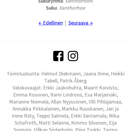
Sukuryhmä
: Xanthorhoini
Suku
:
Xanthorhoe
← Edellinen
│
Seuraava →
Toimituskunta: Helmut Diekmann, Jaana Ihme, Heikki
Tabell, Patrik Åberg
Valokuvaajat: Erkki Jaakohuhta, Maarit Koivisto,
Emma Kosonen, Rami Lindroos, Esa Marjamäki,
Marianne Niemelä, Allan Nyyssönen, Olli Pihlajamaa,
Annukka Pirkkalainen, Markku Ruuskanen, Jari ja
Irene Räty, Teppo Salmela, Erkki Santamala, Mika
Schafroth, Matti Selänne, Kimmo Silvonen, Eija
Soimola, Håkan Söderholm, Päivi Torkki, Tarmo