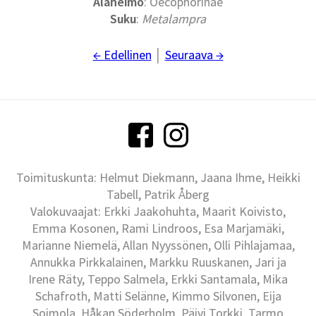
Alaheimo
: Oecophorinae
Suku
:
Metalampra
← Edellinen
│
Seuraava →
Toimituskunta: Helmut Diekmann, Jaana Ihme, Heikki
Tabell, Patrik Åberg
Valokuvaajat: Erkki Jaakohuhta, Maarit Koivisto,
Emma Kosonen, Rami Lindroos, Esa Marjamäki,
Marianne Niemelä, Allan Nyyssönen, Olli Pihlajamaa,
Annukka Pirkkalainen, Markku Ruuskanen, Jari ja
Irene Räty, Teppo Salmela, Erkki Santamala, Mika
Schafroth, Matti Selänne, Kimmo Silvonen, Eija
Soimola, Håkan Söderholm, Päivi Torkki, Tarmo