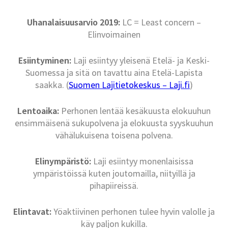
Uhanalaisuusarvio 2019:
LC = Least concern –
Elinvoimainen
Esiintyminen:
Laji esiintyy yleisenä Etelä- ja Keski-
Suomessa ja sitä on tavattu aina Etelä-Lapista
saakka. (
Suomen Lajitietokeskus – Laji.fi
)
Lentoaika:
Perhonen lentää kesäkuusta elokuuhun
ensimmäisenä sukupolvena ja elokuusta syyskuuhun
vähälukuisena toisena polvena.
Elinympäristö:
Laji esiintyy monenlaisissa
ympäristöissä kuten joutomailla, niityillä ja
pihapiireissä.
Elintavat:
Yöaktiivinen perhonen tulee hyvin valolle ja
käy paljon kukilla.