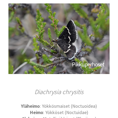
Pikkuperhoset
Diachrysia chrysitis
Yläheimo
: Yökkösmaiset (Noctuoidea)
Heimo
: Yökköset (Noctuidae)