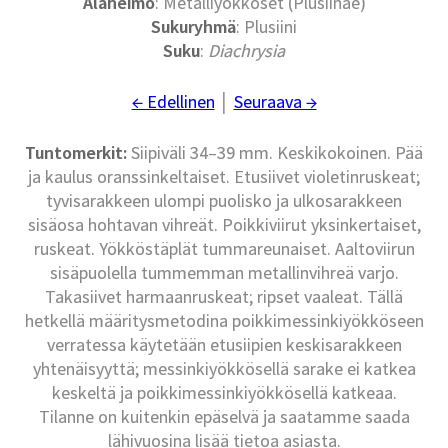
Alaheimo
: Metalliyökköset (Plusiinae)
Sukuryhmä
: Plusiini
Suku
:
Diachrysia
← Edellinen
│
Seuraava →
Tuntomerkit:
Siipiväli 34–39 mm. Keskikokoinen. Pää
ja kaulus oranssinkeltaiset. Etusiivet violetinruskeat;
tyvisarakkeen ulompi puolisko ja ulkosarakkeen
sisäosa hohtavan vihreät. Poikkiviirut yksinkertaiset,
ruskeat. Yökköstäplät tummareunaiset. Aaltoviirun
sisäpuolella tummemman metallinvihreä varjo.
Takasiivet harmaanruskeat; ripset vaaleat. Tällä
hetkellä määritysmetodina poikkimessinkiyökköseen
verratessa käytetään etusiipien keskisarakkeen
yhtenäisyyttä; messinkiyökkösellä sarake ei katkea
keskeltä ja poikkimessinkiyökkösellä katkeaa.
Tilanne on kuitenkin epäselvä ja saatamme saada
lähivuosina lisää tietoa asiasta.