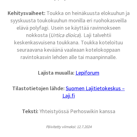
Kehitysvaiheet:
Toukka on heinäkuusta elokuuhun ja
syyskuusta toukokuuhun monilla eri ruohokasveilla
elävä polyfagi. Usein se käyttää ravinnokseen
nokkosta (
Urtica dioica
). Laji talvehtii
keskenkasvuisena toukkana. Toukka koteloituu
seuraavana keväänä vaaleaan kotelokoppaan
ravintokasvin lehden alle tai maanpinnalle.
Lajista muualla:
Lepiforum
Tilastotietojen lähde:
Suomen Lajitietokeskus –
Laji.fi
Teksti:
Yhteistyössä Perhoswikin kanssa
Päivitetty viimeksi: 12.7.2024