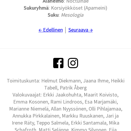
Alaheimo
: Noctuinae
Sukuryhmä
: Korsiyökköset (Apameini)
Suku
:
Mesologia
← Edellinen
│
Seuraava →
Toimituskunta: Helmut Diekmann, Jaana Ihme, Heikki
Tabell, Patrik Åberg
Valokuvaajat: Erkki Jaakohuhta, Maarit Koivisto,
Emma Kosonen, Rami Lindroos, Esa Marjamäki,
Marianne Niemelä, Allan Nyyssönen, Olli Pihlajamaa,
Annukka Pirkkalainen, Markku Ruuskanen, Jari ja
Irene Räty, Teppo Salmela, Erkki Santamala, Mika
Schafroth, Matti Selänne, Kimmo Silvonen, Eija