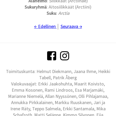
Alaheimo
: Siilikkäät (Arctiinae)
Sukuryhmä
: Aitosiilikkäät (Arctiini)
Suku
:
Arctia
← Edellinen
│
Seuraava →
Toimituskunta: Helmut Diekmann, Jaana Ihme, Heikki
Tabell, Patrik Åberg
Valokuvaajat: Erkki Jaakohuhta, Maarit Koivisto,
Emma Kosonen, Rami Lindroos, Esa Marjamäki,
Marianne Niemelä, Allan Nyyssönen, Olli Pihlajamaa,
Annukka Pirkkalainen, Markku Ruuskanen, Jari ja
Irene Räty, Teppo Salmela, Erkki Santamala, Mika
Schafroth, Matti Selänne, Kimmo Silvonen, Eija