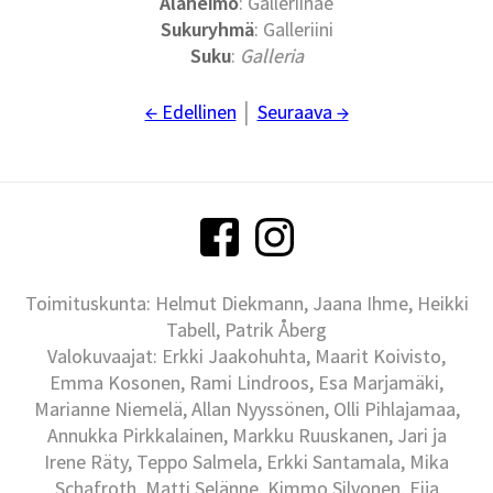
Alaheimo
: Galleriinae
Sukuryhmä
: Galleriini
Suku
:
Galleria
← Edellinen
│
Seuraava →
Toimituskunta: Helmut Diekmann, Jaana Ihme, Heikki
Tabell, Patrik Åberg
Valokuvaajat: Erkki Jaakohuhta, Maarit Koivisto,
Emma Kosonen, Rami Lindroos, Esa Marjamäki,
Marianne Niemelä, Allan Nyyssönen, Olli Pihlajamaa,
Annukka Pirkkalainen, Markku Ruuskanen, Jari ja
Irene Räty, Teppo Salmela, Erkki Santamala, Mika
Schafroth, Matti Selänne, Kimmo Silvonen, Eija