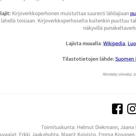
lajit:
Kirjoverkkoperhonen muistuttaa suuresti lähilajiaan
pu
 lähellä toisiaan. Kirjoverkkoperhoselta kuitenkin puuttuu ta
näkyvillä punakeltaver
Lajista muualla
:
Wikipedia
,
Luo
Tilastotietojen lähde:
Suomen La
Päivitetty viimeksi: 1
Toimituskunta: Helmut Diekmann, Jaana Ih
uvaajat: Erkki Jaakohuhta, Maarit Koivisto, Emma Kosonen,