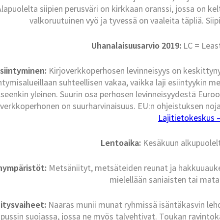
Alapuolelta siipien perusväri on kirkkaan oranssi, jossa on ke
valkoruutuinen vyö ja tyvessä on vaaleita täpliä. Siip
Uhanalaisuusarvio 2019:
LC = Leas
siintyminen:
Kirjoverkkoperhosen levinneisyys on keskitty
ntymisalueillaan suhteellisen vakaa, vaikka laji esiintyykin 
kseenkin yleinen. Suurin osa perhosen levinneisyydestä Eur
overkkoperhonen on suurharvinaisuus. EU:n ohjeistuksen noja
Lajitietokeskus – 
Lentoaika:
Kesäkuun alkupuolelt
inympäristöt:
Metsäniityt, metsäteiden reunat ja hakkuuauk
mielellään saniaisten tai matal
itysvaiheet:
Naaras munii munat ryhmissä isäntäkasvin leh
ipussin suojassa, jossa ne myös talvehtivat. Toukan ravinto