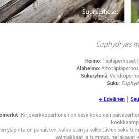
Suurperhoset
Euphydryas m
Heimo
: Täpläperhoset
Alaheimo
: Aitotäpläperho
Sukuryhmä
: Verkkoperho
Suku
:
Euphyd
← Edellinen
│
Seu
omerkit:
Kirjoverkkoperhonen on keskikokoinen päiväperhone
kookkaampi
pien yläpinta on punaisten, valkoisten ja kellertävien sekä 
voimakkaat ja tummat, ne jakavat vy