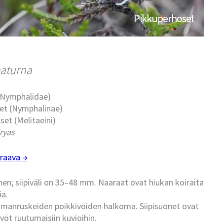
Pikkuperhoset
aturna
 (Nymphalidae)
set (Nymphalinae)
set (Melitaeini)
ryas
raava →
n; siipiväli on 35–48 mm. Naaraat ovat hiukan koiraita
a.
tummanruskeiden poikkivöiden halkoma. Siipisuonet ovat
öt ruutumaisiin kuvioihin.