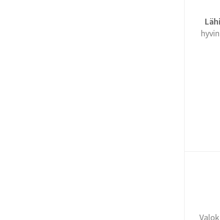
Lähi
hyvin
Valok