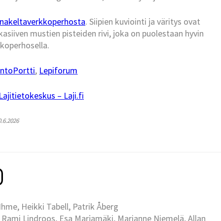
nakeltaverkkoperhosta
. Siipien kuviointi ja väritys ovat
kasiiven mustien pisteiden rivi, joka on puolestaan hyvin
kkoperhosella.
ntoPortti
,
Lepiforum
jitietokeskus – Laji.fi
0.6.2026
me, Heikki Tabell, Patrik Åberg
 Rami Lindroos, Esa Marjamäki, Marianne Niemelä, Allan