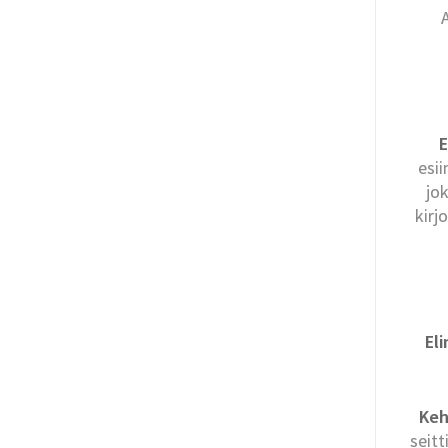
E
esii
jo
kirj
El
Keh
seitt