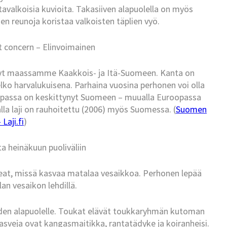
ltavalkoisia kuvioita. Takasiiven alapuolella on myös
ien reunoja koristaa valkoisten täplien vyö.
t concern – Elinvoimainen
nyt maassamme Kaakkois- ja Itä-Suomeen. Kanta on
melko harvalukuisena. Parhaina vuosina perhonen voi olla
oopassa on keskittynyt Suomeen – muualla Euroopassa
lla laji on rauhoitettu (2006) myös Suomessa. (
Suomen
Laji.fi
)
a heinäkuun puoliväliin
eat, missä kasvaa matalaa vesaikkoa. Perhonen lepää
an vesaikon lehdillä.
den alapuolelle. Toukat elävät toukkaryhmän kutoman
kasveja ovat kangasmaitikka, rantatädyke ja koiranheisi.