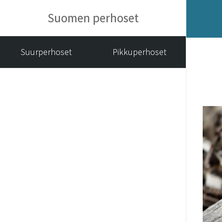
Suomen perhoset
Suurperhoset
Pikkuperhoset