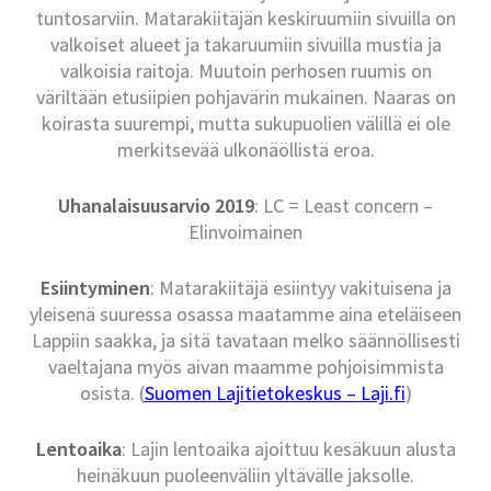
tuntosarviin. Matarakiitäjän keskiruumiin sivuilla on
valkoiset alueet ja takaruumiin sivuilla mustia ja
valkoisia raitoja. Muutoin perhosen ruumis on
väriltään etusiipien pohjavärin mukainen. Naaras on
koirasta suurempi, mutta sukupuolien välillä ei ole
merkitsevää ulkonäöllistä eroa.
Uhanalaisuusarvio 2019
: LC = Least concern –
Elinvoimainen
Esiintyminen
: Matarakiitäjä esiintyy vakituisena ja
yleisenä suuressa osassa maatamme aina eteläiseen
Lappiin saakka, ja sitä tavataan melko säännöllisesti
vaeltajana myös aivan maamme pohjoisimmista
osista. (
Suomen Lajitietokeskus – Laji.fi
)
Lentoaika
: Lajin lentoaika ajoittuu kesäkuun alusta
heinäkuun puoleenväliin yltävälle jaksolle.