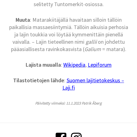
selitetty Tuntomerkit-osiossa.
Muuta
: Matarakiitäjällä havaitaan silloin tällöin
paikallisia massaesiintymiä. Tällöin aikuisia perhosia
ja lajin toukkia voi löytää kymmenittäin pienellä
vaivalla. – Lajin tieteellinen nimi
gallii
on johdettu
pääasiallisesta ravinkokasvista (
Galium
= matara).
Lajista muualla
:
Wikipedia
,
Lepiforum
Tilastotietojen lähde
:
Suomen lajitietokeskus –
Laji.fi
Päivitetty viimeksi: 11.1.2023 Patrik Åberg