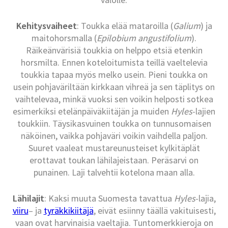
Kehitysvaiheet
: Toukka elää mataroilla (
Galium
) ja
maitohorsmalla (
Epilobium angustifolium
).
Räikeänvärisiä toukkia on helppo etsiä etenkin
horsmilta. Ennen koteloitumista teillä vaeltelevia
toukkia tapaa myös melko usein. Pieni toukka on
usein pohjaväriltään kirkkaan vihreä ja sen täplitys on
vaihtelevaa, minkä vuoksi sen voikin helposti sotkea
esimerkiksi etelänpäiväkiitäjän ja muiden
Hyles
-lajien
toukkiin. Täysikasvuinen toukka on tunnusomaisen
näköinen, vaikka pohjaväri voikin vaihdella paljon.
Suuret vaaleat mustareunusteiset kylkitäplät
erottavat toukan lähilajeistaan. Peräsarvi on
punainen. Laji talvehtii kotelona maan alla.
Lähilajit
: Kaksi muuta Suomesta tavattua
Hyles
-lajia,
viiru
– ja
tyräkkikiitäjä
, eivät esiinny täällä vakituisesti,
vaan ovat harvinaisia vaeltajia. Tuntomerkkieroja on