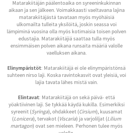
Matarakiitäjän päälentoaika on syreeninkukinnan
aikaan ja sen jälkeen. Voimakkaasti vaeltavana lajina
matarakiitäjästä tavataan myös myöhäisiä
ulkomailta tulleita yksilöitä, joskin seassa voi
lämpiminä vuosina olla myös kotimaisia toisen polven
edustajia. Matarakiitäjiä saattaa tulla myös
ensimmäisen polven aikana runsaita määriä valolle
vaelluksen aikana.
Elinympäristöt
: Matarakiitäjä ei ole elinympäristönsä
suhteen nirso laji. Koska ravintokasvit ovat yleisiä, voi
lajia tavata lähes mistä vain.
Elintavat
: Matarakiitäjä on sekä päivä- että
yöaktiivinen laji. Se tykkää käydä kukilla. Esimerkiksi
syreenit (
Syringa
), ohdakkeet (
Cirsium
), kuusamat
(
Lonicera
), tervakot (
Viscaria
) ja varjoliljat (
Lilium
martagon
) ovat sen mieleen. Perhonen tulee myös
valolle.