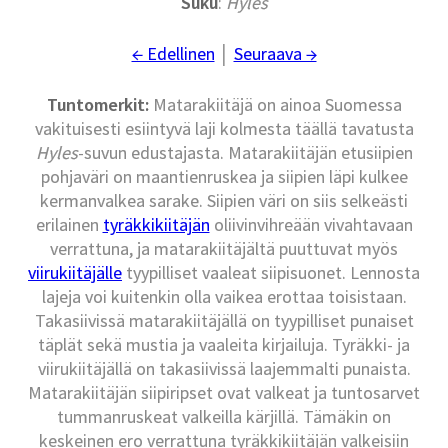
Suku
:
Hyles
← Edellinen
│
Seuraava →
Tuntomerkit:
Matarakiitäjä on ainoa Suomessa
vakituisesti esiintyvä laji kolmesta täällä tavatusta
Hyles
-suvun edustajasta. Matarakiitäjän etusiipien
pohjaväri on maantienruskea ja siipien läpi kulkee
kermanvalkea sarake. Siipien väri on siis selkeästi
erilainen
tyräkkikiitäjän
oliivinvihreään vivahtavaan
verrattuna, ja matarakiitäjältä puuttuvat myös
viirukiitäjälle
tyypilliset vaaleat siipisuonet. Lennosta
lajeja voi kuitenkin olla vaikea erottaa toisistaan.
Takasiivissä matarakiitäjällä on tyypilliset punaiset
täplät sekä mustia ja vaaleita kirjailuja. Tyräkki- ja
viirukiitäjällä on takasiivissä laajemmalti punaista.
Matarakiitäjän siipiripset ovat valkeat ja tuntosarvet
tummanruskeat valkeilla kärjillä. Tämäkin on
keskeinen ero verrattuna tyräkkikiitäjän valkeisiin