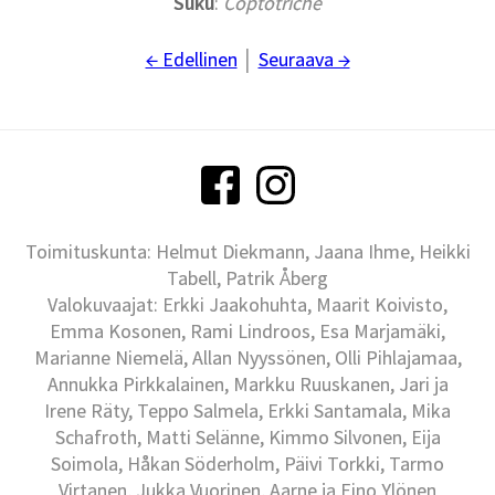
Suku
:
Coptotriche
← Edellinen
│
Seuraava →
Toimituskunta: Helmut Diekmann, Jaana Ihme, Heikki
Tabell, Patrik Åberg
Valokuvaajat: Erkki Jaakohuhta, Maarit Koivisto,
Emma Kosonen, Rami Lindroos, Esa Marjamäki,
Marianne Niemelä, Allan Nyyssönen, Olli Pihlajamaa,
Annukka Pirkkalainen, Markku Ruuskanen, Jari ja
Irene Räty, Teppo Salmela, Erkki Santamala, Mika
Schafroth, Matti Selänne, Kimmo Silvonen, Eija
Soimola, Håkan Söderholm, Päivi Torkki, Tarmo
Virtanen, Jukka Vuorinen, Aarne ja Eino Ylönen