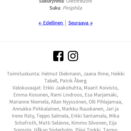
Sukuryhmä
: Olethreutini
Suku
:
Piniphila
← Edellinen
│
Seuraava →
Toimituskunta: Helmut Diekmann, Jaana Ihme, Heikki
Tabell, Patrik Åberg
Valokuvaajat: Erkki Jaakohuhta, Maarit Koivisto,
Emma Kosonen, Rami Lindroos, Esa Marjamäki,
Marianne Niemelä, Allan Nyyssönen, Olli Pihlajamaa,
Annukka Pirkkalainen, Markku Ruuskanen, Jari ja
Irene Räty, Teppo Salmela, Erkki Santamala, Mika
Schafroth, Matti Selänne, Kimmo Silvonen, Eija
Soimola, Håkan Söderholm, Päivi Torkki, Tarmo