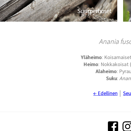
Suurperhoset
Anania fusc
Yläheimo
: Koisamaiset
Heimo
: Nokkakoisat
Alaheimo
: Pyra
Suku
:
Anan
← Edellinen
│
Seu