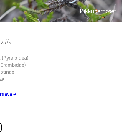
Pikkuperhoset
alis
 (Pyraloidea)
 (Crambidae)
ustinae
ia
raava →