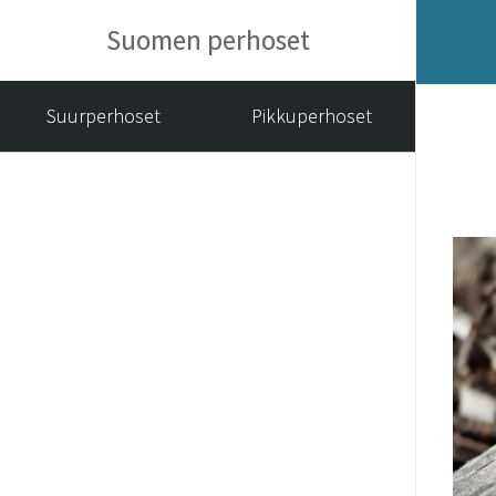
Suomen perhoset
Suurperhoset
Pikkuperhoset