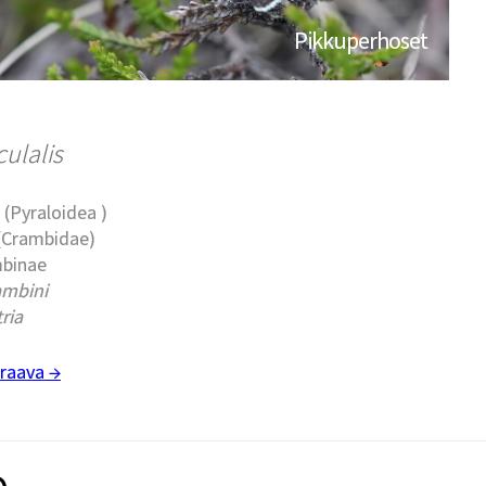
Pikkuperhoset
ulalis
 (Pyraloidea )
 (Crambidae)
mbinae
ambini
ria
raava →