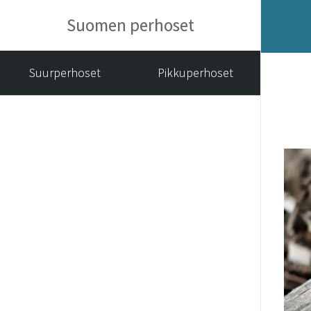
Suomen perhoset
Suurperhoset
Pikkuperhoset