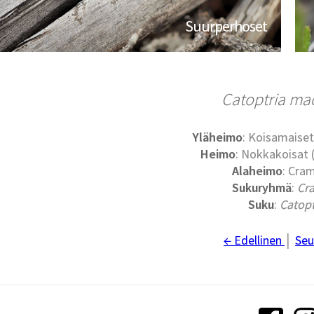
Suurperhoset
Catoptria mac
Yläheimo
: Koisamaiset
Heimo
: Nokkakoisat
Alaheimo
: Cra
Sukuryhmä
:
Cr
Suku
:
Catopt
← Edellinen
│
Seu