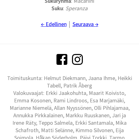
Sukuryhmä
: Macariini
Suku
:
Speranza
← Edellinen
│
Seuraava →
Toimituskunta: Helmut Diekmann, Jaana Ihme, Heikki
Tabell, Patrik Åberg
Valokuvaajat: Erkki Jaakohuhta, Maarit Koivisto,
Emma Kosonen, Rami Lindroos, Esa Marjamäki,
Marianne Niemelä, Allan Nyyssönen, Olli Pihlajamaa,
Annukka Pirkkalainen, Markku Ruuskanen, Jari ja
Irene Räty, Teppo Salmela, Erkki Santamala, Mika
Schafroth, Matti Selänne, Kimmo Silvonen, Eija
Soimola, Håkan Söderholm, Päivi Torkki, Tarmo