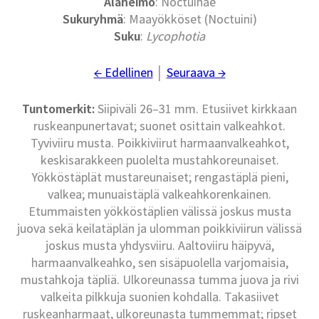
Alaheimo
: Noctuinae
Sukuryhmä
: Maayökköset (Noctuini)
Suku
:
Lycophotia
← Edellinen
│
Seuraava →
Tuntomerkit:
Siipiväli 26–31 mm. Etusiivet kirkkaan
ruskeanpunertavat; suonet osittain valkeahkot.
Tyviviiru musta. Poikkiviirut harmaanvalkeahkot,
keskisarakkeen puolelta mustahkoreunaiset.
Yökköstäplät mustareunaiset; rengastäplä pieni,
valkea; munuaistäplä valkeahkorenkainen.
Etummaisten yökköstäplien välissä joskus musta
juova sekä keilatäplän ja ulomman poikkiviirun välissä
joskus musta yhdysviiru. Aaltoviiru häipyvä,
harmaanvalkeahko, sen sisäpuolella varjomaisia,
mustahkoja täpliä. Ulkoreunassa tumma juova ja rivi
valkeita pilkkuja suonien kohdalla. Takasiivet
ruskeanharmaat, ulkoreunasta tummemmat; ripset