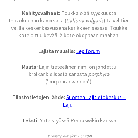
Kehitysvaiheet:
Toukka elää syyskuusta
toukokuuhun kanervalla (
Calluna vulgaris
) talvehtien
välillä keskenkasvuisena karikkeen seassa. Toukka
koteloituu keväällä kotelokoppaan maahan.
Lajista muualla:
Lepiforum
Muuta:
Lajin tieteellinen nimi on johdettu
kreikankielisestä sanasta
porphyra
(’purppuranvärinen’).
Tilastotietojen lähde:
Suomen Lajitietokeskus –
Laji.fi
Teksti:
Yhteistyössä Perhoswikin kanssa
Päivitetty viimeksi: 13.2.2024