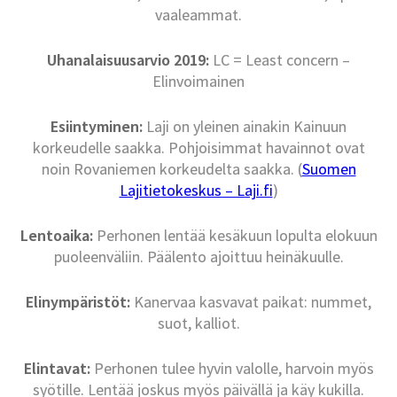
vaaleammat.
Uhanalaisuusarvio 2019:
LC = Least concern –
Elinvoimainen
Esiintyminen:
Laji on yleinen ainakin Kainuun
korkeudelle saakka. Pohjoisimmat havainnot ovat
noin Rovaniemen korkeudelta saakka. (
Suomen
Lajitietokeskus – Laji.fi
)
Lentoaika:
Perhonen lentää kesäkuun lopulta elokuun
puoleenväliin. Päälento ajoittuu heinäkuulle.
Elinympäristöt:
Kanervaa kasvavat paikat: nummet,
suot, kalliot.
Elintavat:
Perhonen tulee hyvin valolle, harvoin myös
syötille. Lentää joskus myös päivällä ja käy kukilla.