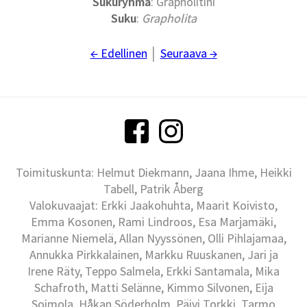
Sukuryhmä
: Grapholitini
Suku
:
Grapholita
← Edellinen
│
Seuraava →
Toimituskunta: Helmut Diekmann, Jaana Ihme, Heikki
Tabell, Patrik Åberg
Valokuvaajat: Erkki Jaakohuhta, Maarit Koivisto,
Emma Kosonen, Rami Lindroos, Esa Marjamäki,
Marianne Niemelä, Allan Nyyssönen, Olli Pihlajamaa,
Annukka Pirkkalainen, Markku Ruuskanen, Jari ja
Irene Räty, Teppo Salmela, Erkki Santamala, Mika
Schafroth, Matti Selänne, Kimmo Silvonen, Eija
Soimola, Håkan Söderholm, Päivi Torkki, Tarmo