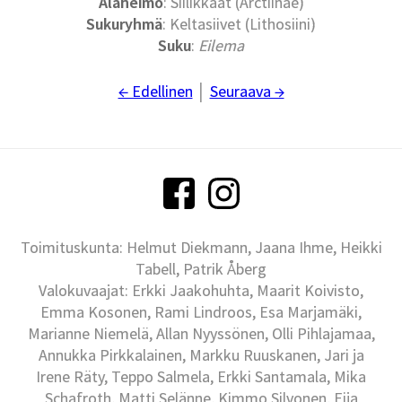
Alaheimo
: Siilikkäät (Arctiinae)
Sukuryhmä
: Keltasiivet (Lithosiini)
Suku
:
Eilema
← Edellinen
│
Seuraava →
Toimituskunta: Helmut Diekmann, Jaana Ihme, Heikki
Tabell, Patrik Åberg
Valokuvaajat: Erkki Jaakohuhta, Maarit Koivisto,
Emma Kosonen, Rami Lindroos, Esa Marjamäki,
Marianne Niemelä, Allan Nyyssönen, Olli Pihlajamaa,
Annukka Pirkkalainen, Markku Ruuskanen, Jari ja
Irene Räty, Teppo Salmela, Erkki Santamala, Mika
Schafroth, Matti Selänne, Kimmo Silvonen, Eija