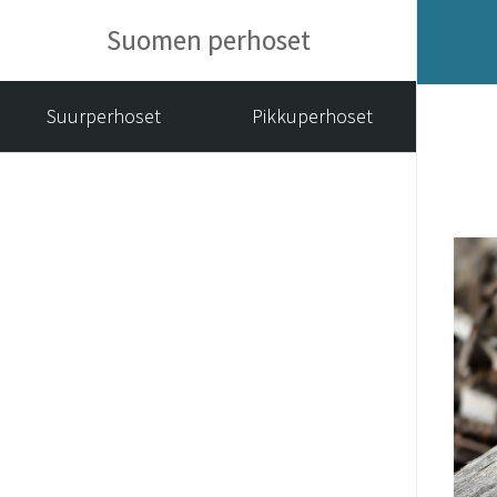
Suomen perhoset
Suurperhoset
Pikkuperhoset