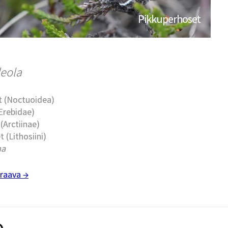
Pikkuperhoset
deola
t (Noctuoidea)
Erebidae)
 (Arctiinae)
t (Lithosiini)
ma
raava →