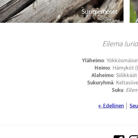
Suurperhoset
Eilema luri
Yläheimo
: Yökkösmäise
Heimo
: Hämyköt (
Alaheimo
: Siilikkäät
Sukuryhmä
: Keltasiive
Suku
:
Eile
← Edellinen
│
Seu