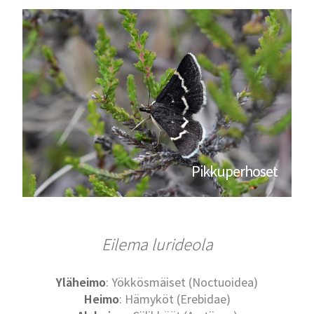
Pikkuperhoset
Eilema lurideola
Yläheimo
: Yökkösmäiset (Noctuoidea)
Heimo
: Hämyköt (Erebidae)