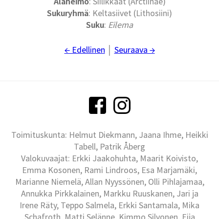
Alaheimo
: Siilikkäät (Arctiinae)
Sukuryhmä
: Keltasiivet (Lithosiini)
Suku
:
Eilema
← Edellinen
│
Seuraava →
Toimituskunta: Helmut Diekmann, Jaana Ihme, Heikki
Tabell, Patrik Åberg
Valokuvaajat: Erkki Jaakohuhta, Maarit Koivisto,
Emma Kosonen, Rami Lindroos, Esa Marjamäki,
Marianne Niemelä, Allan Nyyssönen, Olli Pihlajamaa,
Annukka Pirkkalainen, Markku Ruuskanen, Jari ja
Irene Räty, Teppo Salmela, Erkki Santamala, Mika
Schafroth, Matti Selänne, Kimmo Silvonen, Eija