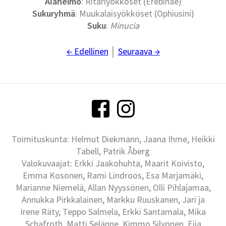
Alaheimo
: Ritariyökköset (Erebinae)
Sukuryhmä
: Muukalaisyökköset (Ophiusini)
Suku
:
Minucia
← Edellinen
│
Seuraava →
Toimituskunta: Helmut Diekmann, Jaana Ihme, Heikki
Tabell, Patrik Åberg
Valokuvaajat: Erkki Jaakohuhta, Maarit Koivisto,
Emma Kosonen, Rami Lindroos, Esa Marjamäki,
Marianne Niemelä, Allan Nyyssönen, Olli Pihlajamaa,
Annukka Pirkkalainen, Markku Ruuskanen, Jari ja
Irene Räty, Teppo Salmela, Erkki Santamala, Mika
Schafroth, Matti Selänne, Kimmo Silvonen, Eija