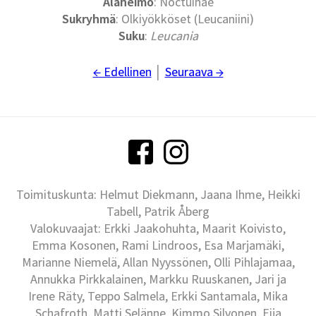
Alaheimo
: Noctuinae
Sukryhmä
: Olkiyökköset (Leucaniini)
Suku
:
Leucania
← Edellinen
│
Seuraava →
Toimituskunta: Helmut Diekmann, Jaana Ihme, Heikki
Tabell, Patrik Åberg
Valokuvaajat: Erkki Jaakohuhta, Maarit Koivisto,
Emma Kosonen, Rami Lindroos, Esa Marjamäki,
Marianne Niemelä, Allan Nyyssönen, Olli Pihlajamaa,
Annukka Pirkkalainen, Markku Ruuskanen, Jari ja
Irene Räty, Teppo Salmela, Erkki Santamala, Mika
Schafroth, Matti Selänne, Kimmo Silvonen, Eija