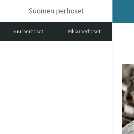
Suomen perhoset
Suurperhoset
Pikkuperhoset