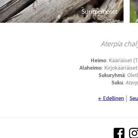
Suurperhoset
Aterpia chal
Heimo
: Kääriäiset (
Alaheimo
: Kirjokääriäise
Sukuryhmä
: Olet
Suku
:
Aterp
← Edellinen
│
Seu