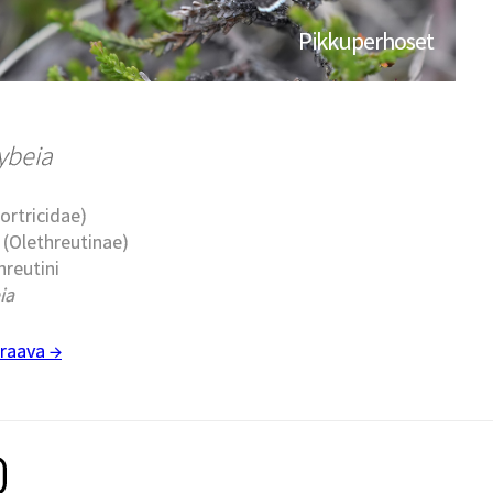
Pikkuperhoset
ybeia
Tortricidae)
t (Olethreutinae)
hreutini
ia
raava →