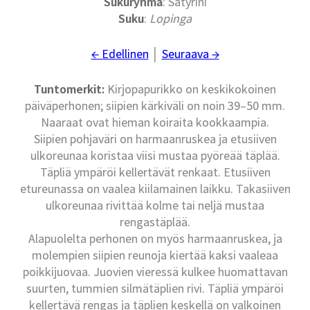
Sukuryhmä
: Satyrini
Suku
:
Lopinga
← Edellinen
│
Seuraava →
Tuntomerkit:
Kirjopapurikko on keskikokoinen
päiväperhonen; siipien kärkiväli on noin 39–50 mm.
Naaraat ovat hieman koiraita kookkaampia.
Siipien pohjaväri on harmaanruskea ja etusiiven
ulkoreunaa koristaa viisi mustaa pyöreää täplää.
Täpliä ympäröi kellertävät renkaat. Etusiiven
etureunassa on vaalea kiilamainen laikku. Takasiiven
ulkoreunaa rivittää kolme tai neljä mustaa
rengastäplää.
Alapuolelta perhonen on myös harmaanruskea, ja
molempien siipien reunoja kiertää kaksi vaaleaa
poikkijuovaa. Juovien vieressä kulkee huomattavan
suurten, tummien silmätäplien rivi. Täpliä ympäröi
kellertävä rengas ja täplien keskellä on valkoinen