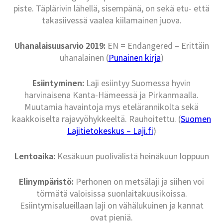
piste. Täplärivin lähellä, sisempänä, on sekä etu- että
takasiivessä vaalea kiilamainen juova.
Uhanalaisuusarvio 2019:
EN = Endangered – Erittäin
uhanalainen (
Punainen kirja
)
Esiintyminen:
Laji esiintyy Suomessa hyvin
harvinaisena Kanta-Hämeessä ja Pirkanmaalla.
Muutamia havaintoja mys etelärannikolta sekä
kaakkoiselta rajavyöhykkeeltä. Rauhoitettu. (
Suomen
Lajitietokeskus – Laji.fi
)
Lentoaika:
Kesäkuun puolivälistä heinäkuun loppuun
Elinympäristö:
Perhonen on metsälaji ja siihen voi
törmätä valoisissa suonlaitakuusikoissa.
Esiintymisalueillaan laji on vähälukuinen ja kannat
ovat pieniä.