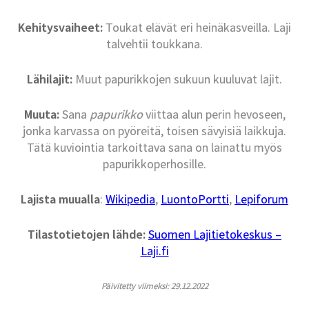
Kehitysvaiheet:
Toukat elävät eri heinäkasveilla. Laji
talvehtii toukkana.
Lähilajit:
Muut papurikkojen sukuun kuuluvat lajit.
Muuta:
Sana
papurikko
viittaa alun perin hevoseen,
jonka karvassa on pyöreitä, toisen sävyisiä laikkuja.
Tätä kuviointia tarkoittava sana on lainattu myös
papurikkoperhosille.
Lajista muualla
:
Wikipedia
,
LuontoPortti
,
Lepiforum
Tilastotietojen lähde:
Suomen Lajitietokeskus –
Laji.fi
Päivitetty viimeksi: 29.12.2022