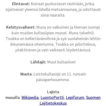
Elintavat:
Koiraat puolustavat reviiriään, jotka
sijaitsevat yleensä lähellä metsänreunaa, ja odottavat
siinä naaraita.
Kehitysvaiheet:
Muna on valkoinen ja hieman isompi
kuin muiden kultasiipien munat. Muna talvehtii.
Toukka on kellertävänvihreä ja syö suolaheinän lehtiin
ikkunamaisia ohentumia. Toukka on piilotteleva,
yöaktiivinen ja vain vaikeasti löydettävissä.
Lähilajit:
Muut kultasiivet
Muuta:
Loistokultasiipi on 11. runsain
päiväperhosemme.
Lajista
muualla
:
Wikipedia
,
LuontoPortti
,
Lepiforum
,
Suomen
Lajitietokeskus