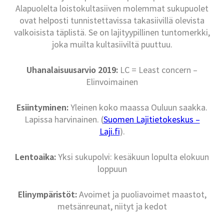
Alapuolelta loistokultasiiven molemmat sukupuolet
ovat helposti tunnistettavissa takasiivillä olevista
valkoisista täplistä. Se on lajityypillinen tuntomerkki,
joka muilta kultasiiviltä puuttuu.
Uhanalaisuusarvio 2019:
LC = Least concern –
Elinvoimainen
Esiintyminen:
Yleinen koko maassa Ouluun saakka.
Lapissa harvinainen. (
Suomen Lajitietokeskus –
Laji.fi
).
Lentoaika:
Yksi sukupolvi: kesäkuun lopulta elokuun
loppuun
Elinympäristöt:
Avoimet ja puoliavoimet maastot,
metsänreunat, niityt ja kedot