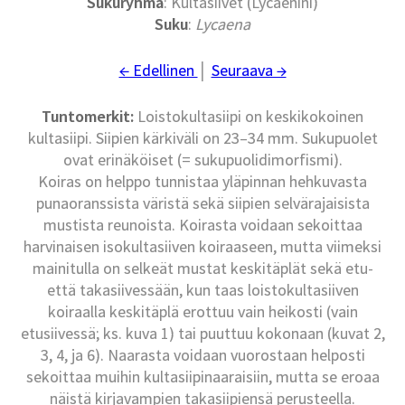
Sukuryhmä
: Kultasiivet (Lycaenini)
Suku
:
Lycaena
← Edellinen
│
Seuraava →
Tuntomerkit:
Loistokultasiipi on keskikokoinen
kultasiipi. Siipien kärkiväli on 23–34 mm. Sukupuolet
ovat erinäköiset (= sukupuolidimorfismi).
Koiras on helppo tunnistaa yläpinnan hehkuvasta
punaoranssista väristä sekä siipien selvärajaisista
mustista reunoista. Koirasta voidaan sekoittaa
harvinaisen isokultasiiven koiraaseen, mutta viimeksi
mainitulla on selkeät mustat keskitäplät sekä etu-
että takasiivessään, kun taas loistokultasiiven
koiraalla keskitäplä erottuu vain heikosti (vain
etusiivessä; ks. kuva 1) tai puuttuu kokonaan (kuvat 2,
3, 4, ja 6). Naarasta voidaan vuorostaan helposti
sekoittaa muihin kultasiipinaaraisiin, mutta se eroaa
näistä kirjavampien takasiipiensä perusteella.