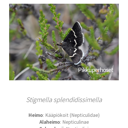
Pikkuperhoset
Stigmella splendidissimella
Heimo
: Kääpiökoit (Nepticulidae)
Alaheimo
: Nepticulinae