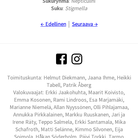
Sukuryhmä
: Nepticulini
Suku
:
Stigmella
← Edellinen
│
Seuraava →
Toimituskunta: Helmut Diekmann, Jaana Ihme, Heikki
Tabell, Patrik Åberg
Valokuvaajat: Erkki Jaakohuhta, Maarit Koivisto,
Emma Kosonen, Rami Lindroos, Esa Marjamäki,
Marianne Niemelä, Allan Nyyssönen, Olli Pihlajamaa,
Annukka Pirkkalainen, Markku Ruuskanen, Jari ja
Irene Räty, Teppo Salmela, Erkki Santamala, Mika
Schafroth, Matti Selänne, Kimmo Silvonen, Eija
Soimola, Håkan Söderholm, Päivi Torkki, Tarmo