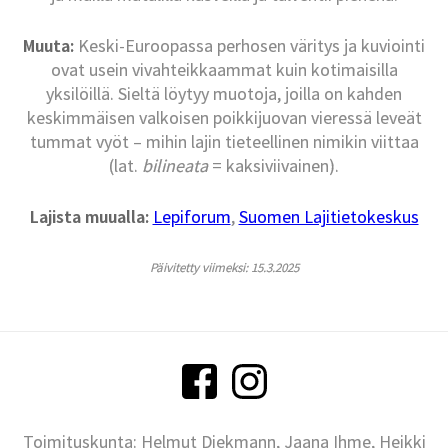
Muuta:
Keski-Euroopassa perhosen väritys ja kuviointi
ovat usein vivahteikkaammat kuin kotimaisilla
yksilöillä. Sieltä löytyy muotoja, joilla on kahden
keskimmäisen valkoisen poikkijuovan vieressä leveät
tummat vyöt – mihin lajin tieteellinen nimikin viittaa
(lat.
bilineata
= kaksiviivainen).
Lajista muualla:
Lepiforum
,
Suomen Lajitietokeskus
Päivitetty viimeksi: 15.3.2025
Toimituskunta: Helmut Diekmann, Jaana Ihme, Heikki