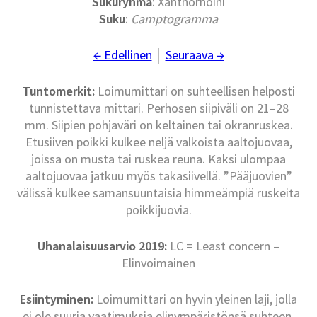
Sukuryhmä
: Xanthorhoini
Suku
:
Camptogramma
← Edellinen
│
Seuraava →
Tuntomerkit:
Loimumittari on suhteellisen helposti
tunnistettava mittari. Perhosen siipiväli on 21–28
mm. Siipien pohjaväri on keltainen tai okranruskea.
Etusiiven poikki kulkee neljä valkoista aaltojuovaa,
joissa on musta tai ruskea reuna. Kaksi ulompaa
aaltojuovaa jatkuu myös takasiivellä. ”Pääjuovien”
välissä kulkee samansuuntaisia himmeämpiä ruskeita
poikkijuovia.
Uhanalaisuusarvio 2019:
LC = Least concern –
Elinvoimainen
Esiintyminen:
Loimumittari on hyvin yleinen laji, jolla
ei ole suuria vaatimuksia elinympäristönsä suhteen.