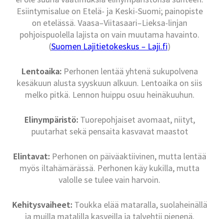
Esiintymisalue on Etelä- ja Keski-Suomi; painopiste
on etelässä. Vaasa–Viitasaari–Lieksa-linjan
pohjoispuolella lajista on vain muutama havainto.
(
Suomen Lajitietokeskus – Laji.fi
)
Lentoaika:
Perhonen lentää yhtenä sukupolvena
kesäkuun alusta syyskuun alkuun. Lentoaika on siis
melko pitkä. Lennon huippu osuu heinäkuuhun.
Elinympäristö:
Tuorepohjaiset avomaat, niityt,
puutarhat sekä pensaita kasvavat maastot
Elintavat:
Perhonen on päiväaktiivinen, mutta lentää
myös iltahämärässä. Perhonen käy kukilla, mutta
valolle se tulee vain harvoin.
Kehitysvaiheet:
Toukka elää mataralla, suolaheinällä
ja muilla matalilla kasveilla ja talvehtii pienenä.