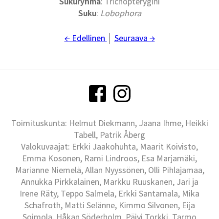
Sukuryhmä
: Trichopterygini
Suku
:
Lobophora
← Edellinen
│
Seuraava →
Toimituskunta: Helmut Diekmann, Jaana Ihme, Heikki
Tabell, Patrik Åberg
Valokuvaajat: Erkki Jaakohuhta, Maarit Koivisto,
Emma Kosonen, Rami Lindroos, Esa Marjamäki,
Marianne Niemelä, Allan Nyyssönen, Olli Pihlajamaa,
Annukka Pirkkalainen, Markku Ruuskanen, Jari ja
Irene Räty, Teppo Salmela, Erkki Santamala, Mika
Schafroth, Matti Selänne, Kimmo Silvonen, Eija
Soimola, Håkan Söderholm, Päivi Torkki, Tarmo