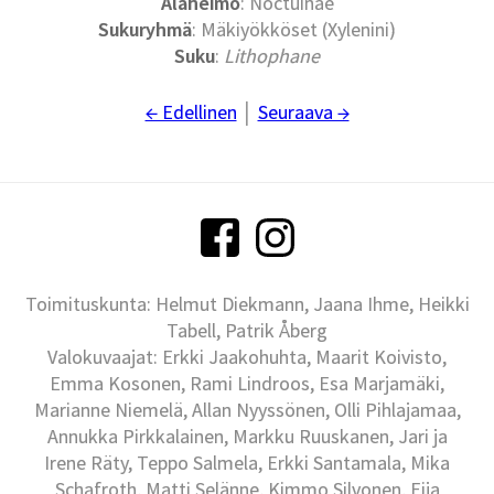
Alaheimo
: Noctuinae
Sukuryhmä
: Mäkiyökköset (Xylenini)
Suku
:
Lithophane
← Edellinen
│
Seuraava →
Toimituskunta: Helmut Diekmann, Jaana Ihme, Heikki
Tabell, Patrik Åberg
Valokuvaajat: Erkki Jaakohuhta, Maarit Koivisto,
Emma Kosonen, Rami Lindroos, Esa Marjamäki,
Marianne Niemelä, Allan Nyyssönen, Olli Pihlajamaa,
Annukka Pirkkalainen, Markku Ruuskanen, Jari ja
Irene Räty, Teppo Salmela, Erkki Santamala, Mika
Schafroth, Matti Selänne, Kimmo Silvonen, Eija