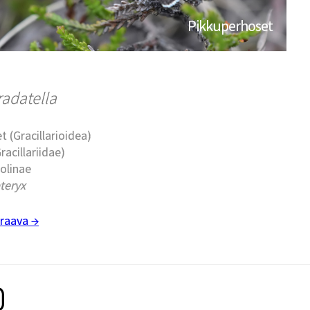
Pikkuperhoset
radatella
t (Gracillarioidea)
racillariidae)
xolinae
teryx
raava →