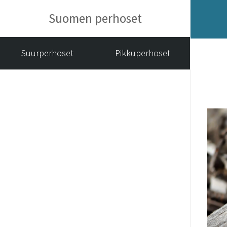
Suomen perhoset
Suurperhoset
Pikkuperhoset