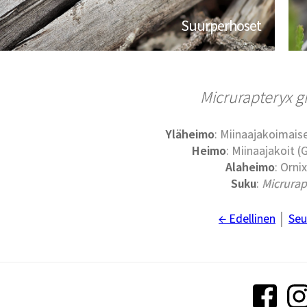
Suurperhoset
Micrurapteryx g
Yläheimo
: Miinaajakoimaise
Heimo
: Miinaajakoit (G
Alaheimo
: Orni
Suku
:
Micrurap
← Edellinen
│
Seu